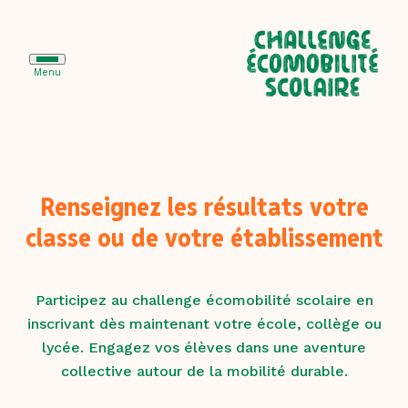
Menu
Le challenge
École
Renseignez les résultats votre
Collège
classe ou de votre établissement
Lycée
Participez au challenge écomobilité scolaire en
inscrivant dès maintenant votre école, collège ou
lycée. Engagez vos élèves dans une aventure
Animer le challenge
collective autour de la mobilité durable.
Partenaires
Ils ont déjà participé