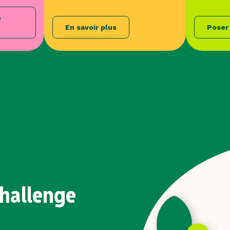
e
En savoir plus
Poser
challenge