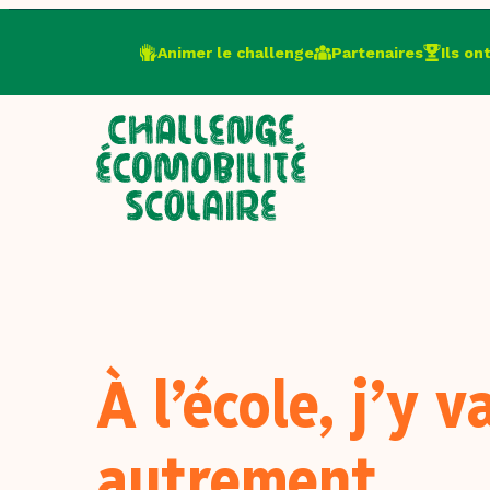
Animer le challenge
Partenaires
Ils on
À l’école, j’y v
autrement