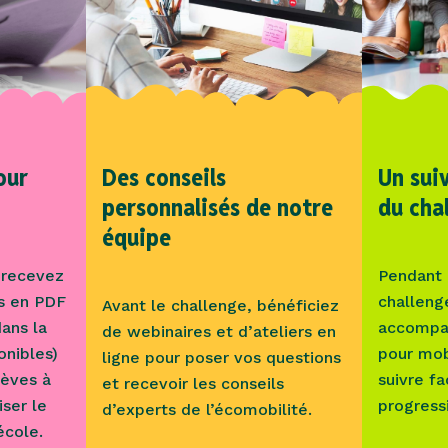
our
Des conseils
Un sui
personnalisés de notre
du cha
équipe
s recevez
Pendant 
és en PDF
challeng
Avant le challenge, bénéficiez
dans la
accompa
de webinaires et d’ateliers en
onibles)
pour mob
ligne pour poser vos questions
lèves à
suivre fa
et recevoir les conseils
iser le
progress
d’experts de l’écomobilité.
école.