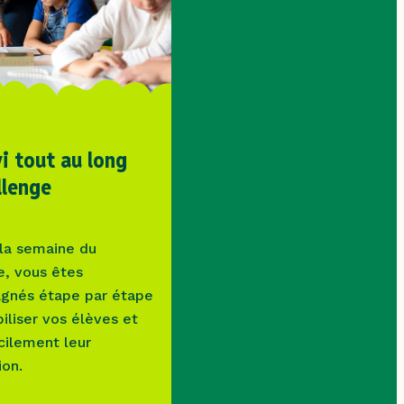
vi tout au long
llenge
la semaine du
e, vous êtes
gnés étape par étape
iliser vos élèves et
cilement leur
ion.