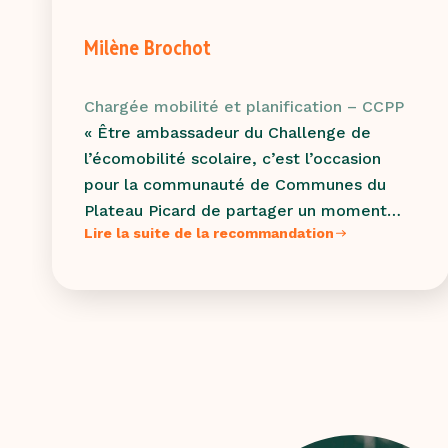
Milène Brochot
Chargée mobilité et planification – CCPP
« Être ambassadeur du Challenge de
l’écomobilité scolaire, c’est l’occasion
pour la communauté de Communes du
Plateau Picard de partager un moment
Lire la suite de la recommandation
concret et vivant avec les écoles, les
enseignants et les enfants. Ensemble, on
parle de mobilité durable de façon simple
et ludique, tout en semant des idées pour
un territoire plus écologique et agréable à
vivre !
Cette année, on a donné la parole aux
enfants, et leurs retours – drôles,
touchants ou motivants – donnent tout