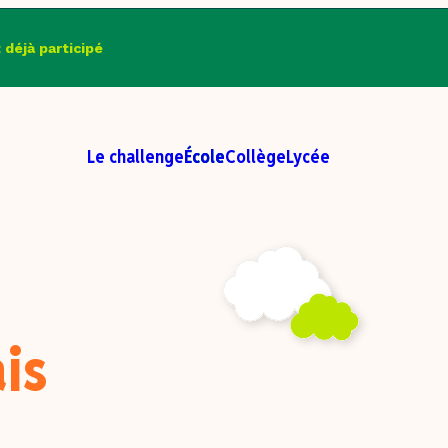
t déjà participé
Le challenge
École
Collège
Lycée
ais