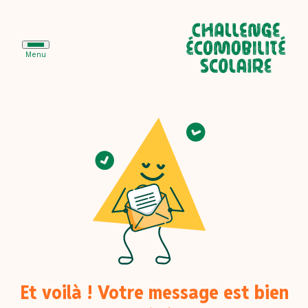
Menu
Le challenge
École
Collège
Lycée
Animer le challenge
Et voilà ! Votre message est bien
Partenaires
Ils ont déjà participé